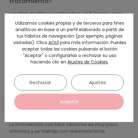
tratamiento?
Los hilos de PDO se reabsorben en 6 meses, pero
al perdurar los nuevos hilos de colágeno,
Utilizamos cookies propias y de terceros para fines
formados por fibrosis natural, el efecto se
analíticos en base a un perfil elaborado a partir de
prolonga de 12 a 18 meses, en función del tipo de
tus hábitos de navegación (por ejemplo, páginas
piel, la edad, el grado de flaccidez y la respuesta
visitadas). Clica
AQUÍ
para más información. Puedes
individual de cada paciente.
aceptar todas las cookies pulsando el botón
"Aceptar" o configurarlas o rechazar su uso
¿A quién va dirigido el tratamiento
haciendo clic en
Ajustes de Cookies
.
con hilos tensores?
Tratamiento preventivo en personas a partir de
Rechazar
Ajustes
35 años, que es cuando comienzan los signos de
flaccidez. A mayor edad, peor respuesta, ya que
con la edad disminuye la formación de colágeno.
Aceptar
¿Es doloroso el tratamiento?
La intervención con hilos tensores es muy poco
dolorosa y se trabaja con anestesia local.