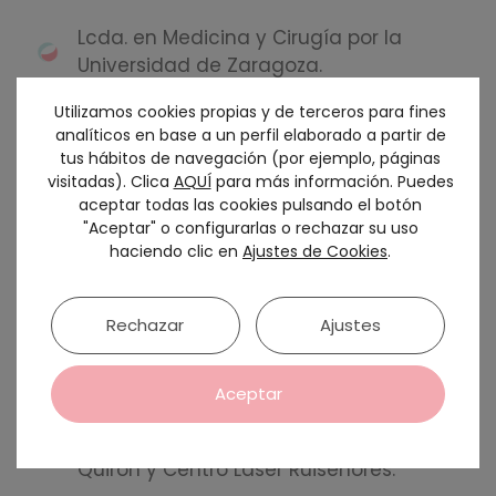
Lcda. en Medicina y Cirugía por la
Universidad de Zaragoza.
Médico Interno Residente por oposición
Utilizamos cookies propias y de terceros para fines
MIR en el servicio de dermatología del
analíticos en base a un perfil elaborado a partir de
hospital clínico universitario Lozano
tus hábitos de navegación (por ejemplo, páginas
visitadas). Clica
AQUÍ
para más información. Puedes
Blesa de Zaragoza.
aceptar todas las cookies pulsando el botón
Especialista en dermatología en
"Aceptar" o configurarlas o rechazar su uso
haciendo clic en
Ajustes de Cookies
.
diferentes hospitales y servicios
adjuntos del hospital Miguel Servet y
hospital clínico de Zaragoza.
Rechazar
Ajustes
Vocal de la Academia Española de
Dermatología encargada del gabinete
Aceptar
de prensa de la AEDV.
Socia fundadora del Centro Láser
Quirón y Centro Láser Ruiseñores.